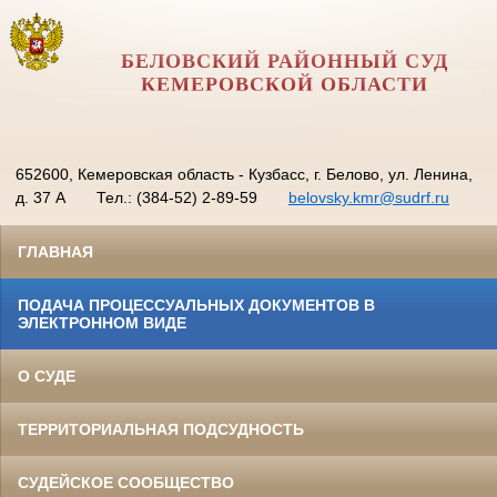
БЕЛОВСКИЙ РАЙОННЫЙ СУД
КЕМЕРОВСКОЙ ОБЛАСТИ
652600, Кемеровская область - Кузбасс, г. Белово, ул. Ленина,
д. 37 А
Тел.: (384-52) 2-89-59
belovsky.kmr@sudrf.ru
ГЛАВНАЯ
ПОДАЧА ПРОЦЕССУАЛЬНЫХ ДОКУМЕНТОВ В
ЭЛЕКТРОННОМ ВИДЕ
О СУДЕ
ТЕРРИТОРИАЛЬНАЯ ПОДСУДНОСТЬ
СУДЕЙСКОЕ СООБЩЕСТВО